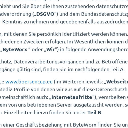
ieht und Sie über die Ihnen zustehenden datenschutzr
DSGVO
ndverordnung („
“) und dem Bundesdatenschutzg
ur Kenntnis zu nehmen und gegebenenfalls auszudrucken
 mit denen Sie persönlich identifiziert werden können.
hiedenen Zwecken erfolgen. Im Wesentlichen können d
ByteWorx
Wir
 „
“ oder „
“) in folgende Anwendungsbere
hutz, Datenverarbeitungsvorgängen und zu Betroffenenre
ge gültig sind, finden Sie im nachfolgenden Teil A.
Webseit
ite
www.boersencup.eu
(im Weiteren jeweils: „
 Media Profile von denen wir aus auf diese Datenschut
Internetaufritte
meinschaftlich auch: „
“), verarbeiten
dem von uns betriebenen Server ausgetauscht werden, 
Teil B
 Einzelheiten hierzu finden Sie unter
.
in einer Geschäftsbeziehung mit ByteWorx
finden Sie un